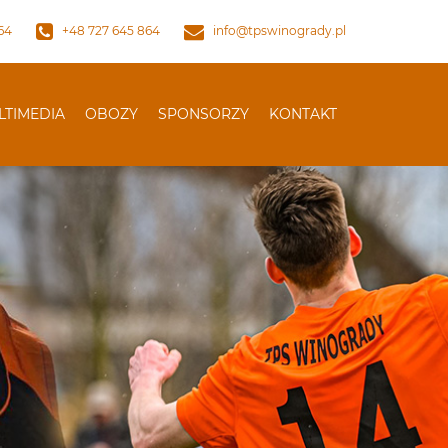
64
+48 727 645 864
info@tpswinogrady.pl
LTIMEDIA
OBOZY
SPONSORZY
KONTAKT