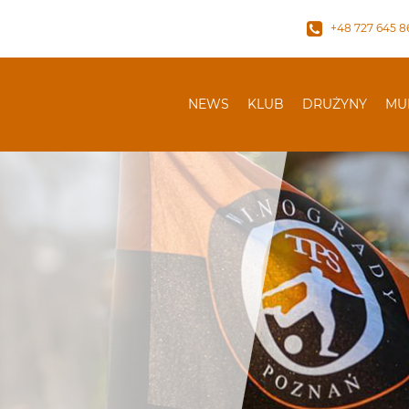
+48 727 645 8
NEWS
KLUB
DRUŻYNY
MU