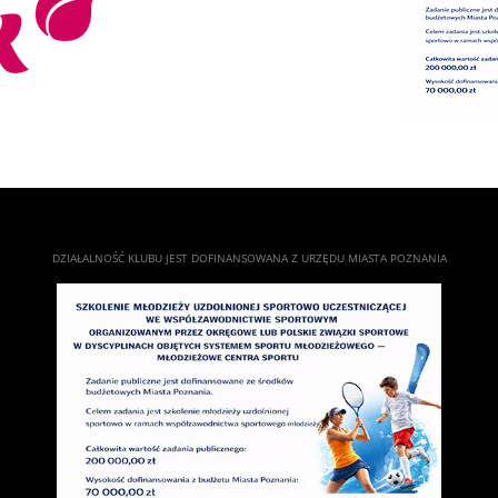
DZIAŁALNOŚĆ KLUBU JEST DOFINANSOWANA Z URZĘDU MIASTA POZNANIA